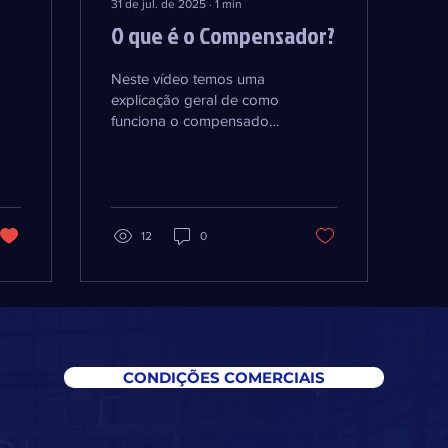
31 de jul. de 2025
∙
1
min
O que é o Compensador?
Neste vídeo temos uma
explicação geral de como
funciona o compensador
dinâmico de potência
reativa e a sua real
aplicação.
12
0
CONDIÇÕES COMERCIAIS