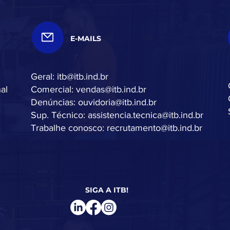
E-MAILS
Geral:
itb@itb.ind.br
al
Comercial:
vendas@itb.ind.br
Denúncias:
ouvidoria@itb.ind.br
Sup. Técnico:
assistencia.tecnica@itb.ind.br
Trabalhe conosco:
recrutamento@itb.ind.br
SIGA A ITB!