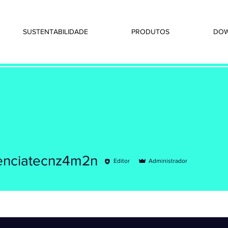
SUSTENTABILIDADE
PRODUTOS
DO
ciatecnz4m2n
tenciatecnz4m2n
Editor
Administrador