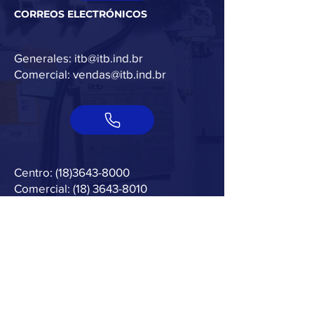
CORREOS ELECTRÓNICOS
Generales:
itb@itb.ind.br
Comercial:
vendas@itb.ind.br
Centro:
(18)3643-8000
Comercial:
(18) 3643-8010
Compras:
(18) 3643-8020
¡SIGUE A ITB!